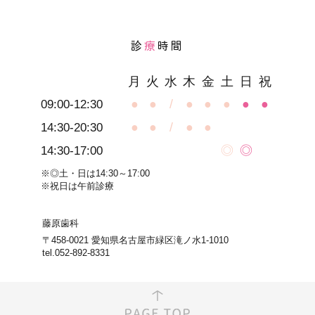
診
療
時間
月
火
水
木
金
土
日
祝
●
●
/
●
●
●
●
●
09:00-12:30
●
●
/
●
●
14:30-20:30
◎
◎
14:30-17:00
※◎土・日は14:30～17:00
※祝日は午前診療
藤原歯科
〒458-0021 愛知県名古屋市緑区滝ノ水1-1010
tel.052-892-8331