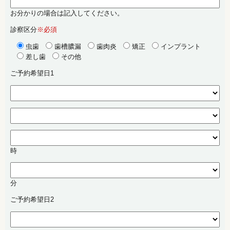
お分かりの場合は記入してください。
診察区分
※必須
虫歯
歯槽膿漏
歯肉炎
矯正
インプラント
差し歯
その他
ご予約希望日1
時
分
ご予約希望日2